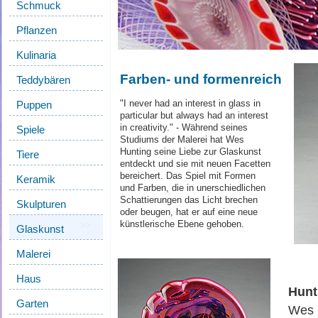
Schmuck
Pflanzen
Kulinaria
Farben- und formenreich
Teddybären
"I never had an interest in glass in
Puppen
particular but always had an interest
in creativity." - Während seines
Spiele
Studiums der Malerei hat Wes
Hunting seine Liebe zur Glaskunst
Tiere
entdeckt und sie mit neuen Facetten
bereichert. Das Spiel mit Formen
Keramik
und Farben, die in unerschiedlichen
Schattierungen das Licht brechen
Skulpturen
oder beugen, hat er auf eine neue
künstlerische Ebene gehoben.
Glaskunst
Malerei
Haus
Hunt
Garten
Wes 