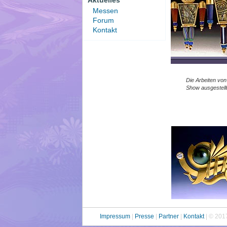
Aktuelles
Messen
Forum
Kontakt
Die Arbeiten vo
Show ausgestellt
Impressum
|
Presse
|
Partner
|
Kontakt
| © 201