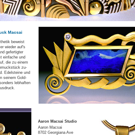
uck Macsai
thetik beweist
r wieder auf's
d gefertigter
t einfache und
uf, die zu einem
hmuckstück zu­
. Edelsteine und
en seinem Gold­
onders leb­haften
Ausdruck.
Aaron Macsai Studio
Aaron Macsai
8702 Georgiana Ave