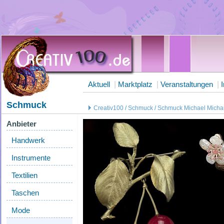
Aktuell
|
Marktplatz
|
Veranstaltungen
|
Schmuck
Creativ100
/
Schmuck
/
Schmuck Michael Mich
Anbieter
Handwerk
Instrumente
Textilien
Taschen
Mode