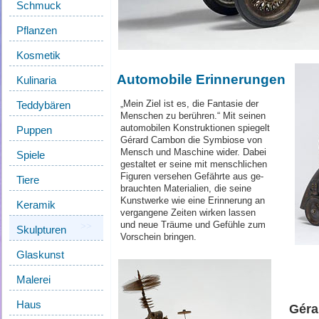
Schmuck
Pflanzen
Kosmetik
Automobile Erinnerungen
Kulinaria
„Mein Ziel ist es, die Fantasie der
Teddybären
Men­schen zu berühren.“ Mit seinen
automobilen Konstruktionen spiegelt
Puppen
Gérard Cambon die Symbiose von
Mensch und Maschine wider. Dabei
Spiele
ge­staltet er seine mit menschlichen
Figuren versehen Gefährte aus ge­
Tiere
brauchten Materialien, die seine
Kunstwerke wie eine Erinnerung an
Keramik
vergangene Zeiten wirken lassen
und neue Träume und Gefühle zum
Skulpturen
Vor­schein bringen.
Glaskunst
Malerei
Haus
Géra