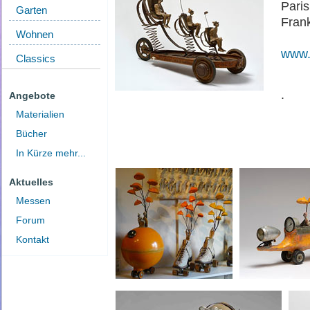
Paris
Garten
Fran
Wohnen
www.
Classics
.
Angebote
Materialien
Bücher
In Kürze mehr...
Aktuelles
Messen
Forum
Kontakt